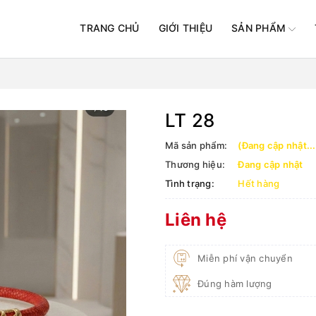
TRANG CHỦ
GIỚI THIỆU
SẢN PHẨM
LT 28
Mã sản phẩm:
(Đang cập nhật...
Thương hiệu:
Đang cập nhật
Tình trạng:
Hết hàng
Liên hệ
Miễn phí vận chuyển
Đúng hàm lượng