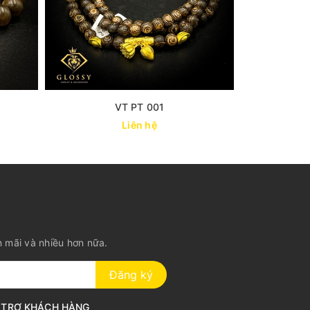
VT PT 001
VT B
Liên hệ
n mãi và nhiều hơn nữa.
Đăng ký
 TRỢ KHÁCH HÀNG