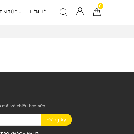
0
TIN TỨC
LIÊN HỆ
n mãi và nhiều hơn nữa.
Đăng ký
 TRỢ KHÁCH HÀNG