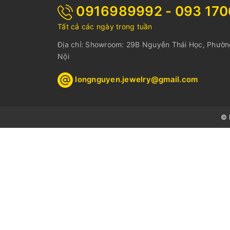
0916989992 - 093 17
Tất cả các ngày trong tuần
Địa chỉ: Showroom: 29B Nguyễn Thái Học, Phườ
Nội
longnguyen.jewelry@gmail.com
© 