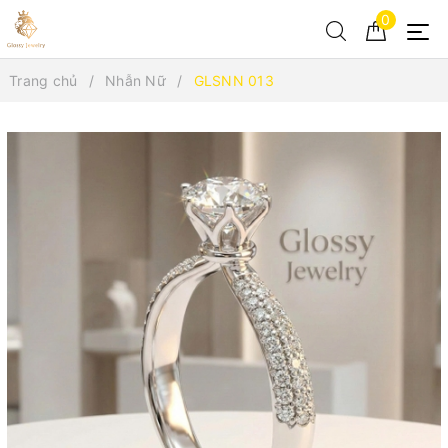
0
Trang chủ
Nhẫn Nữ
GLSNN 013