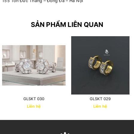
155 Tôn Đức Thắng – Đống Đa – Hà Nội
SẢN PHẨM LIÊN QUAN
GLSKT 030
GLSKT 029
Liên hệ
Liên hệ