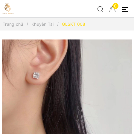
0
Trang chủ
Khuyên Tai
GLSKT 008