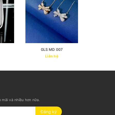
GLS MD 007
Mặt 
Liên hệ
n mãi và nhiều hơn nữa.
Đăng ký