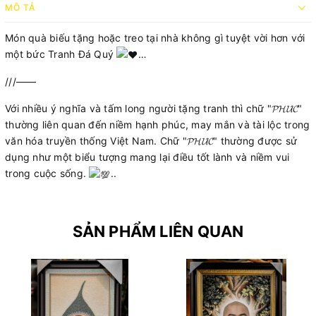
MÔ TẢ
Món quà biếu tặng hoặc treo tại nhà không gì tuyệt vời hơn với
một bức Tranh Đá Quý
…
///——
Với nhiều ý nghĩa và tấm long người tặng tranh thì chữ "𝓟𝓗𝓤́𝓒"
thường liên quan đến niềm hạnh phúc, may mắn và tài lộc trong
văn hóa truyền thống Việt Nam. Chữ "𝓟𝓗𝓤́𝓒" thường được sử
dụng như một biểu tượng mang lại điều tốt lành và niềm vui
trong cuộc sống.
..
SẢN PHẨM LIÊN QUAN