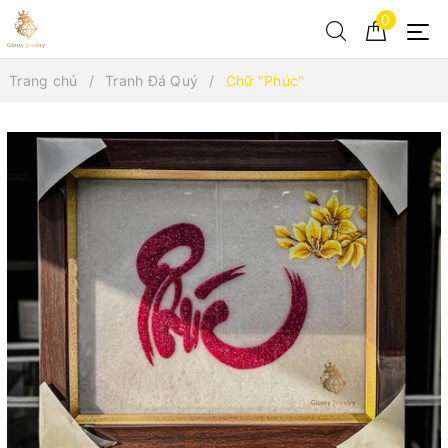
0
Trang chủ
Tranh Đá Quý
Chữ "Phúc"